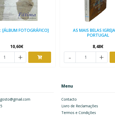
: [ÁLBUM FOTOGRÁFICO]
AS MAIS BELAS IGREJA
PORTUGAL
10,60€
8,48€
+
-
+
Menu
om.gosto@gmail.com
Contacto
55
Livro de Reclamações
Termos e Condições