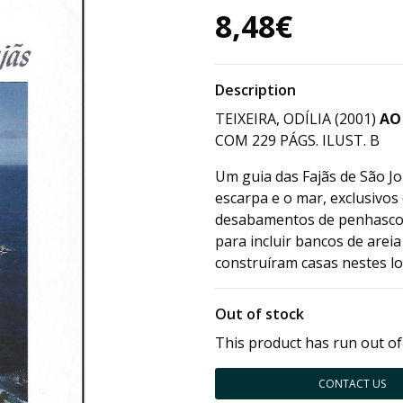
8,48€
Description
TEIXEIRA, ODÍLIA (2001)
AO
COM 229 PÁGS. ILUST. B
Um guia das Fajãs de São Jo
escarpa e o mar, exclusivo
desabamentos de penhascos
para incluir bancos de arei
construíram casas nestes loc
Out of stock
This product has run out of
CONTACT US