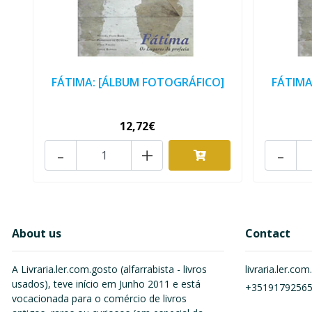
FÁTIMA: [ÁLBUM FOTOGRÁFICO]
FÁTIMA
12,72€
-
+
-
About us
Contact
A Livraria.ler.com.gosto (alfarrabista - livros
livraria.ler.c
usados), teve início em Junho 2011 e está
+3519179256
vocacionada para o comércio de livros