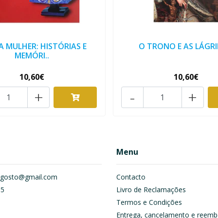
A MULHER: HISTÓRIAS E
O TRONO E AS LÁGR
MEMÓRI..
10,60€
10,60€
+
-
+
Menu
om.gosto@gmail.com
Contacto
55
Livro de Reclamações
Termos e Condições
Entrega, cancelamento e reemb