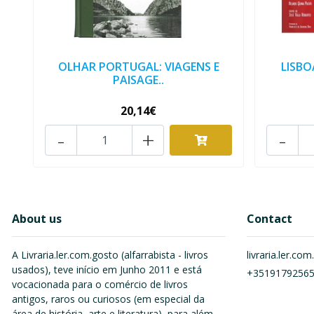
OLHAR PORTUGAL: VIAGENS E
LISBO
PAISAGE..
20,14€
-
+
-
About us
Contact
A Livraria.ler.com.gosto (alfarrabista - livros
livraria.ler.c
usados), teve início em Junho 2011 e está
+3519179256
vocacionada para o comércio de livros
antigos, raros ou curiosos (em especial da
área de história, arte e literatura), para além