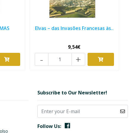
IMAS
Elvas – das Invasões Francesas às..
9,54€
-
+
Subscribe to Our Newsletter!
Follow Us:
olso