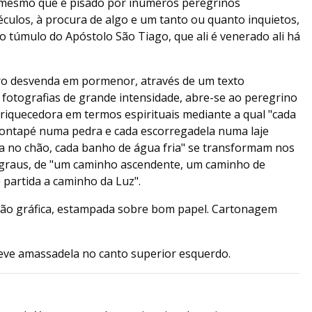
 mesmo que é pisado por inúmeros peregrinos
culos, à procura de algo e um tanto ou quanto inquietos,
o túmulo do Apóstolo São Tiago, que ali é venerado ali há
ro desvenda em pormenor, através de um texto
 fotografias de grande intensidade, abre-se ao peregrino
riquecedora em termos espirituais mediante a qual "cada
 pontapé numa pedra e cada escorregadela numa laje
a no chão, cada banho de água fria" se transformam nos
egraus, de "um caminho ascendente, um caminho de
 partida a caminho da Luz".
ção gráfica, estampada sobre bom papel. Cartonagem
leve amassadela no canto superior esquerdo.