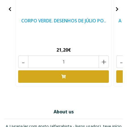
CORPO VERDE. DESENHOS DE JÚLIO PO..
A C
21,20€
-
+
-
About us
A Livraria.ler.com.gosto (alfarrabista - livros usados), teve início