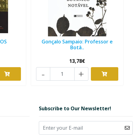
DOS
Gonçalo Sampaio: Professor e
Botâ..
13,78€
-
+
Subscribe to Our Newsletter!