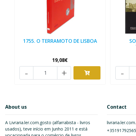
1755. O TERRAMOTO DE LISBOA
SO
19,08€
-
+
-
About us
Contact
A Livraria.ler.com.gosto (alfarrabista - livros
livraria.ler.c
usados), teve início em Junho 2011 e está
+3519179256
vocacionada para o comércio de livros