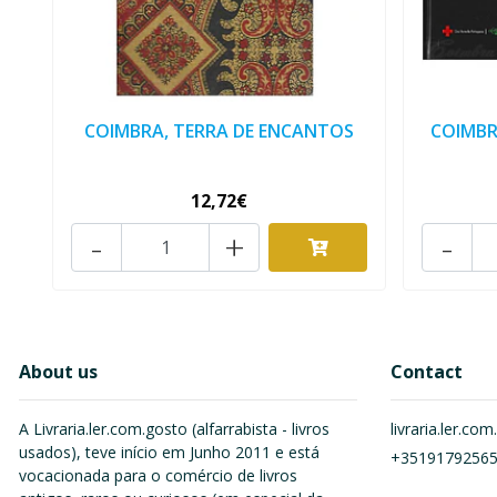
COIMBRA, TERRA DE ENCANTOS
COIMBR
12,72€
-
+
-
About us
Contact
A Livraria.ler.com.gosto (alfarrabista - livros
livraria.ler.c
usados), teve início em Junho 2011 e está
+3519179256
vocacionada para o comércio de livros