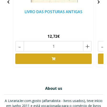
LIVRO DAS POSTURAS ANTIGAS
C
12,72€
-
+
-
About us
A Livraria.ler.com.gosto (alfarrabista - livros usados), teve início
em Junho 2011 e está vocacionada para o comércio de livros