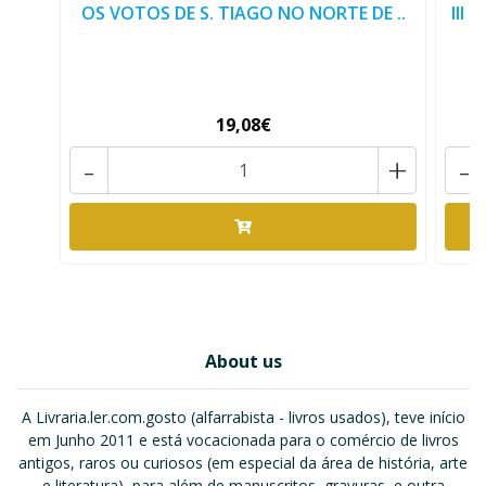
OS VOTOS DE S. TIAGO NO NORTE DE ..
III
19,08€
-
+
-
About us
A Livraria.ler.com.gosto (alfarrabista - livros usados), teve início
em Junho 2011 e está vocacionada para o comércio de livros
antigos, raros ou curiosos (em especial da área de história, arte
e literatura), para além de manuscritos, gravuras, e outra