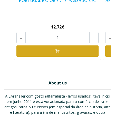
PORTUGAL E O ORIENTE: PASSADO E P..
AFON
12,72€
-
+
-
About us
A Livraria.ler.com.gosto (alfarrabista - livros usados), teve início
em Junho 2011 e está vocacionada para o comércio de livros
antigos, raros ou curiosos (em especial da área de história, arte
e literatura), para além de manuscritos, gravuras, e outra