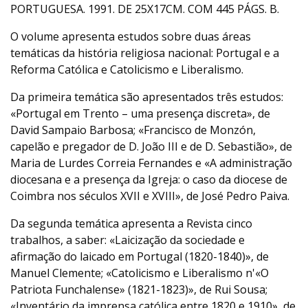
PORTUGUESA. 1991. DE 25X17CM. COM 445 PÁGS. B.
O volume apresenta estudos sobre duas áreas
temáticas da história religiosa nacional: Portugal e a
Reforma Católica e Catolicismo e Liberalismo.
Da primeira temática são apresentados três estudos:
«Portugal em Trento – uma presença discreta», de
David Sampaio Barbosa; «Francisco de Monzón,
capelão e pregador de D. João III e de D. Sebastião», de
Maria de Lurdes Correia Fernandes e «A administração
diocesana e a presença da Igreja: o caso da diocese de
Coimbra nos séculos XVII e XVIII», de José Pedro Paiva.
Da segunda temática apresenta a Revista cinco
trabalhos, a saber: «Laicização da sociedade e
afirmação do laicado em Portugal (1820-1840)», de
Manuel Clemente; «Catolicismo e Liberalismo n'«O
Patriota Funchalense» (1821-1823)», de Rui Sousa;
«Inventário da imprensa católica entre 1820 e 1910», de