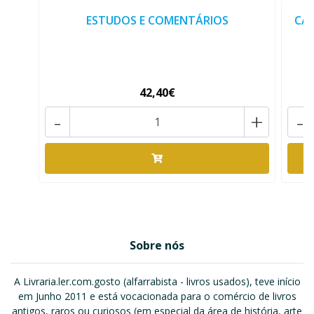
ESTUDOS E COMENTÁRIOS
CAM
42,40€
-
+
-
Sobre nós
A Livraria.ler.com.gosto (alfarrabista - livros usados), teve início
em Junho 2011 e está vocacionada para o comércio de livros
antigos, raros ou curiosos (em especial da área de história, arte