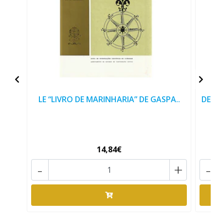
LE “LIVRO DE MARINHARIA” DE GASPA..
DES
14,84€
-
+
-