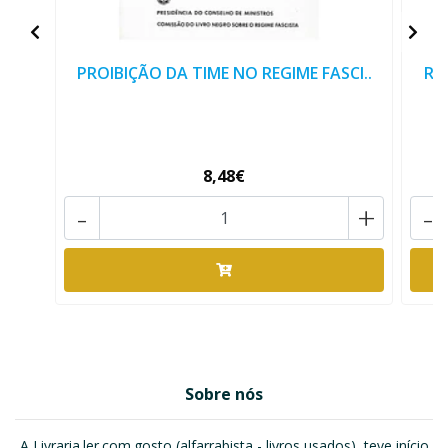
PROIBIÇÃO DA TIME NO REGIME FASCI..
RE
8,48€
-
+
-
Sobre nós
A Livraria.ler.com.gosto (alfarrabista - livros usados), teve início