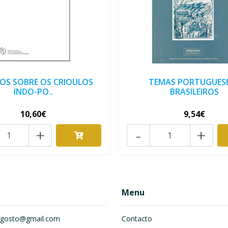
OS SOBRE OS CRIOULOS
TEMAS PORTUGUESE
INDO-PO..
BRASILEIROS
10,60€
9,54€
+
-
+
Menu
om.gosto@gmail.com
Contacto