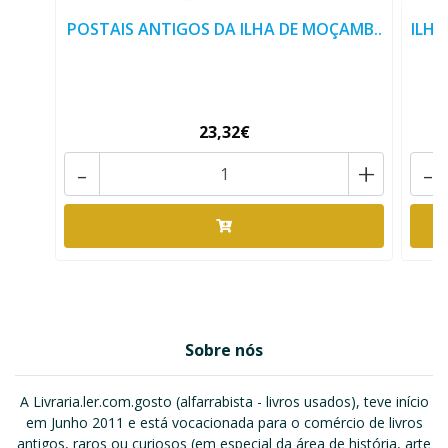
POSTAIS ANTIGOS DA ILHA DE MOÇAMB..
ILHA
23,32€
-
+
-
Sobre nós
A Livraria.ler.com.gosto (alfarrabista - livros usados), teve início
em Junho 2011 e está vocacionada para o comércio de livros
antigos, raros ou curiosos (em especial da área de história, arte