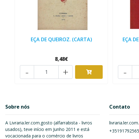
EÇA DE QUEIROZ. (CARTA)
EÇA D
8,48€
-
+
-
Sobre nós
Contato
A Livraria.ler.com.gosto (alfarrabista - livros
livraria.ler.c
usados), teve início em Junho 2011 e está
+3519179256
vocacionada para o comércio de livros