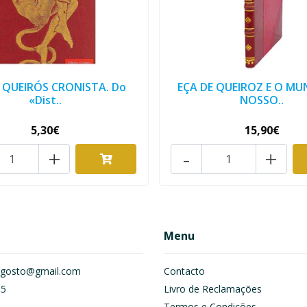
E QUEIRÓS CRONISTA. Do
EÇA DE QUEIROZ E O M
«Dist..
NOSSO..
5,30€
15,90€
+
-
+
Menu
om.gosto@gmail.com
Contacto
55
Livro de Reclamações
Termos e Condições