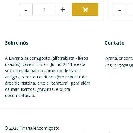
-
+
-
Sobre nós
Contato
A Livraria.ler.com.gosto (alfarrabista - livros
livraria.ler.c
usados), teve início em Junho 2011 e está
+3519179256
vocacionada para o comércio de livros
antigos, raros ou curiosos (em especial da
área de história, arte e literatura), para além
de manuscritos, gravuras, e outra
documentação.
© 2026 livraria.ler.com.gosto.