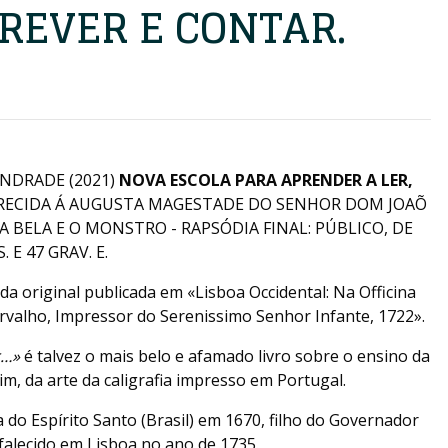
CREVER E CONTAR.
ANDRADE (2021)
NOVA ESCOLA PARA APRENDER A LER,
RECIDA Á AUGUSTA MAGESTADE DO SENHOR DOM JOAÕ
]: A BELA E O MONSTRO - RAPSÓDIA FINAL: PÚBLICO, DE
 E 47 GRAV. E.
da original publicada em «Lisboa Occidental: Na Officina
rvalho, Impressor do Serenissimo Senhor Infante, 1722».
r…»
é talvez o mais belo e afamado livro sobre o ensino da
sim, da arte da caligrafia impresso em Portugal.
 do Espírito Santo (Brasil) em 1670, filho do Governador
falecido em Lisboa no ano de 1735.