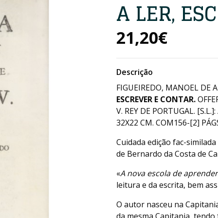
A LER, ES
21,20€
Descrição
FIGUEIREDO, MANOEL DE 
ESCREVER E CONTAR.
OFFE
V. REY DE PORTUGAL. [S.L.
32X22 CM. COM156-[2] PÁGS.
Cuidada edição fac-similada 
de Bernardo da Costa de Ca
«
A nova escola de aprende
leitura e da escrita, bem as
O autor nasceu na Capitania
da mesma Capitania, tendo 