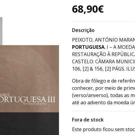
68,90€
Descrição
PEIXOTO, ANTÓNIO MARANH
PORTUGUESA
. I – A MOE
RESTAURAÇÃO À REPÚBLICA
CASTELO: CÂMARA MUNICIPA
106, [2] & 156, [2] PÁGS. ILU
Obra de fôlego e de referên
conhecer, por meio de prim
(verso/anverso), todas as 
até ao advento da moeda ún
Fora de stock
Este produto ficou sem stoc