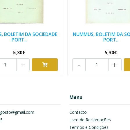
, BOLETIM DA SOCIEDADE
NUMMUS, BOLETIM DA SO
PORT..
PORT..
5,30€
5,30€
+
-
+
Menu
om.gosto@gmail.com
Contacto
55
Livro de Reclamações
Termos e Condições