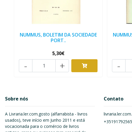
NUMMUS, BOLETIM DA SOCIEDADE
NUMMUS
PORT..
5,30€
-
+
-
Sobre nós
Contato
A Livraria.ler.com.gosto (alfarrabista - livros
livraria.ler.c
usados), teve início em Junho 2011 e está
+3519179256
vocacionada para o comércio de livros