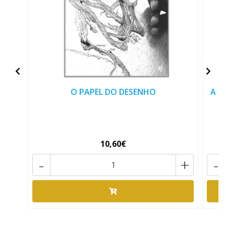
O PAPEL DO DESENHO
A C
10,60€
-
+
-