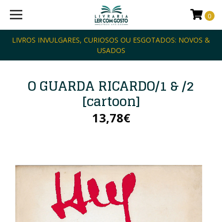
0
LIVROS INVULGARES, CURIOSOS OU ESGOTADOS: NOVOS &
USADOS
O GUARDA RICARDO/1 & /2
[cartoon]
13,78€