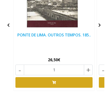
PONTE DE LIMA. OUTROS TEMPOS. 185..
V
26,50€
-
+
-