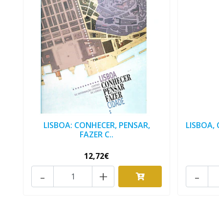
LISBOA: CONHECER, PENSAR,
LISBOA, 
FAZER C..
12,72€
-
+
-