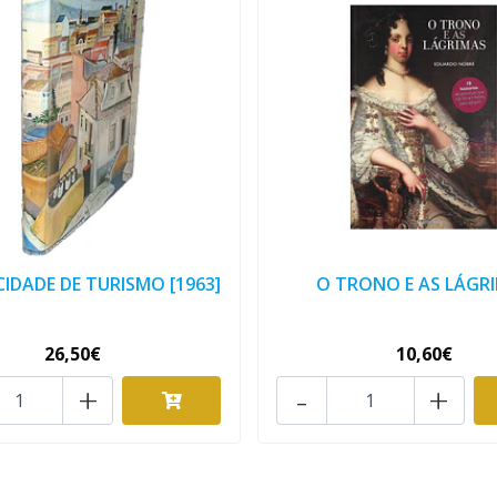
CIDADE DE TURISMO [1963]
O TRONO E AS LÁGR
26,50€
10,60€
+
-
+