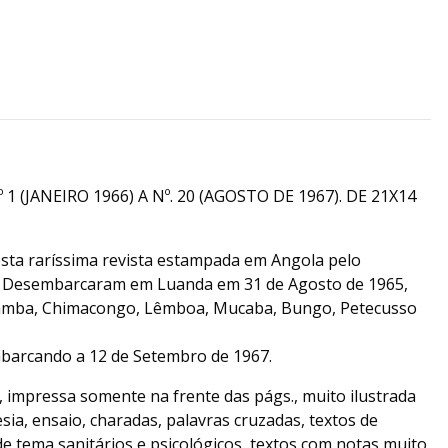
º 1 (JANEIRO 1966) A Nº. 20 (AGOSTO DE 1967). DE 21X14
sta raríssima revista estampada em Angola pelo
3. Desembarcaram em Luanda em 31 de Agosto de 1965,
amba, Chimacongo, Lêmboa, Mucaba, Bungo, Petecusso
barcando a 12 de Setembro de 1967.
a, impressa somente na frente das págs., muito ilustrada
ia, ensaio, charadas, palavras cruzadas, textos de
 de tema sanitários e psicológicos, textos com notas muito