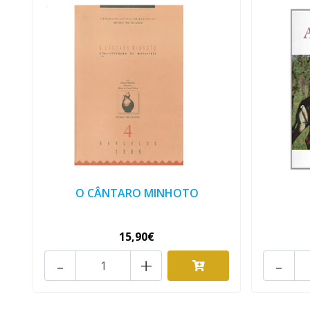
O CÂNTARO MINHOTO
15,90€
-
+
-