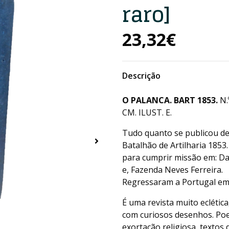
raro]
23,32€
Descrição
O PALANCA. BART 1853.
N.
CM. ILUST. E.
Tudo quanto se publicou de
Batalhão de Artilharia 185
para cumprir missão em: D
e, Fazenda Neves Ferreira.
Regressaram a Portugal em
É uma revista muito eclétic
com curiosos desenhos. Poes
exortação religiosa, textos