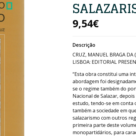
SALAZARI
9,54€
Descrição
CRUZ, MANUEL BRAGA DA (
LISBOA: EDITORIAL PRESENÇ
“Esta obra constitui uma int
abordagem foi designadamen
se o regime também do ponto
Nacional de Salazar, depoi
estudo, tendo-se em conta o
também a sociedade em que 
salazarismo com outros regi
primeira parte deste volum
monopartidários, para carac