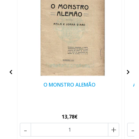
O MONSTRO ALEMÃO
AT
13,78€
-
+
-