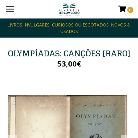
0
LIVROS INVULGARES, CURIOSOS OU ESGOTADOS: NOVOS &
USADOS
OLYMPÍADAS: CANÇÕES [RARO]
53,00€