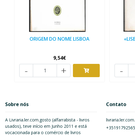
ORIGEM DO NOME LISBOA
«LIS
9,54€
-
+
-
Sobre nós
Contato
A Livraria.ler.com.gosto (alfarrabista - livros
livraria.ler.c
usados), teve início em Junho 2011 e está
+3519179256
vocacionada para o comércio de livros