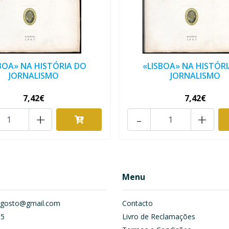
BOA» NA HISTÓRIA DO
«LISBOA» NA HISTÓR
JORNALISMO
JORNALISMO
7,42€
7,42€
+
-
+
Menu
om.gosto@gmail.com
Contacto
55
Livro de Reclamações