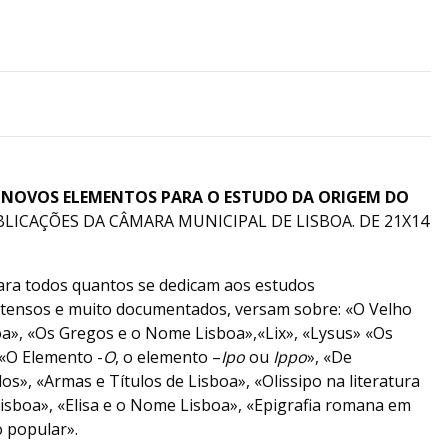
)
NOVOS ELEMENTOS PARA O ESTUDO DA ORIGEM DO
BLICAÇÕES DA CÂMARA MUNICIPAL DE LISBOA. DE 21X14
para todos quantos se dedicam aos estudos
 extensos e muito documentados, versam sobre: «O Velho
», «Os Gregos e o Nome Lisboa»,«Lix», «Lysus» «Os
 «O Elemento -
O
, o elemento –
Ipo
ou
Ippo
», «De
os», «Armas e Títulos de Lisboa», «Olissipo na literatura
Lisboa», «Elisa e o Nome Lisboa», «Epigrafia romana em
o popular».