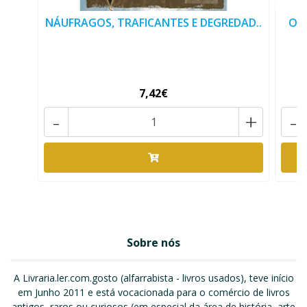
NÁUFRAGOS, TRAFICANTES E DEGREDAD..
O 
7,42€
-
+
-
Sobre nós
A Livraria.ler.com.gosto (alfarrabista - livros usados), teve início
em Junho 2011 e está vocacionada para o comércio de livros
antigos, raros ou curiosos (em especial da área de história, arte