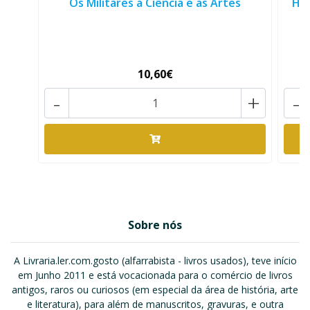
Os Militares a Ciência e as Artes
HIS
10,60€
-
+
-
Sobre nós
A Livraria.ler.com.gosto (alfarrabista - livros usados), teve início
em Junho 2011 e está vocacionada para o comércio de livros
antigos, raros ou curiosos (em especial da área de história, arte
e literatura), para além de manuscritos, gravuras, e outra