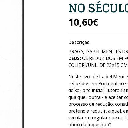
NO SÉCULO
10,60€
Descrição
BRAGA, ISABEL MENDES D
DEUS:
OS REDUZIDOS EM PO
COLIBRI/UNL. DE 23X15 CM
Neste livro de Isabel Men
reduzidos em Portugal no séc
deixar a fé inicial- luteran
qualquer outra - e aceitar c
processo de redução, const
pretendia reduzir, a qual,
secular ou regular que eu t
ofício da Inquisição”.