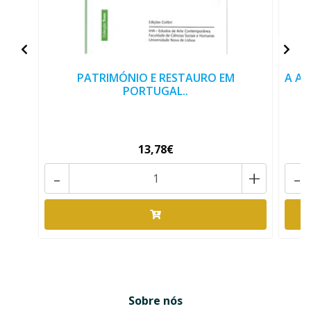
PATRIMÓNIO E RESTAURO EM
A AR
PORTUGAL..
13,78€
-
+
-
Sobre nós