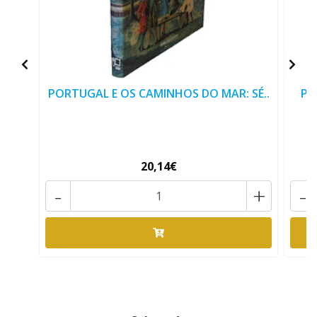
PORTUGAL E OS CAMINHOS DO MAR: SÉ..
PO
20,14€
-
+
-