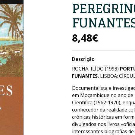
PEREGRINO
FUNANTE
8,48€
Descrição
ROCHA, ILÍDO (1993)
PORTU
FUNANTES.
LISBOA: CÍRCUL
Documentalista e investigado
em Moçambique no ano de 19
Científica (1962-1970), enq
conhecedor da realidade col
crónicas históricas em form
divulgados nos livros «ofi
interessantes biografias d