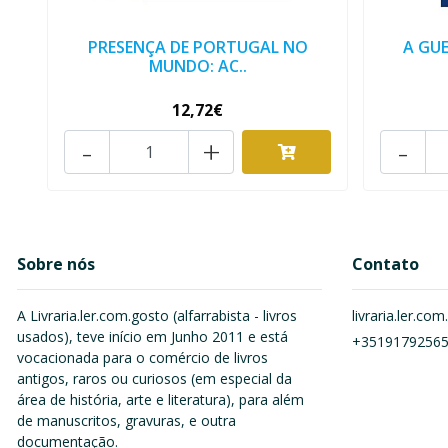
PRESENÇA DE PORTUGAL NO
A GU
MUNDO: AC..
12,72€
-
+
-
Sobre nós
Contato
A Livraria.ler.com.gosto (alfarrabista - livros
livraria.ler.c
usados), teve início em Junho 2011 e está
+3519179256
vocacionada para o comércio de livros
antigos, raros ou curiosos (em especial da
área de história, arte e literatura), para além
de manuscritos, gravuras, e outra
documentação.