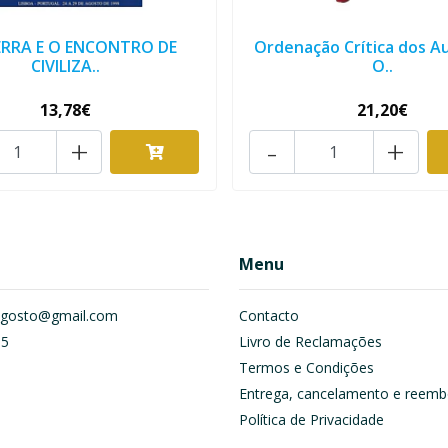
ERRA E O ENCONTRO DE
Ordenação Crítica dos A
CIVILIZA..
O..
13,78€
21,20€
+
-
+
Menu
om.gosto@gmail.com
Contacto
55
Livro de Reclamações
Termos e Condições
Entrega, cancelamento e reemb
Política de Privacidade