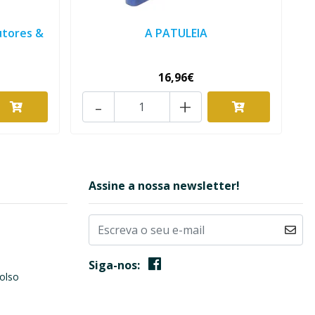
utores &
A PATULEIA
16,96€
-
+
Assine a nossa newsletter!
Siga-nos:
olso