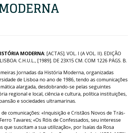
 MODERNA
HISTÓRIA MODERNA
: [ACTAS]. VOL. I (A VOL. II). EDIÇÃO
OA: C.H.U.L., [1989]. DE 23X15 CM. COM 1226 PÁGS. B.
rimeiras Jornadas da História Moderna, organizadas
ersidade de Lisboa no ano de 1986, tendo as comunicações
temática alargada, desdobrando-se pelas seguintes
ria regional e local, ciência e cultura, política instituições,
pansão e sociedades ultramarinas.
 de comunicações: «Inquisição e Cristãos Novos de Trás-
Ferro Tavares; «Os Róis de Confessados, seu interesse
s que suscitam a sua utilização», por Isaías da Rosa