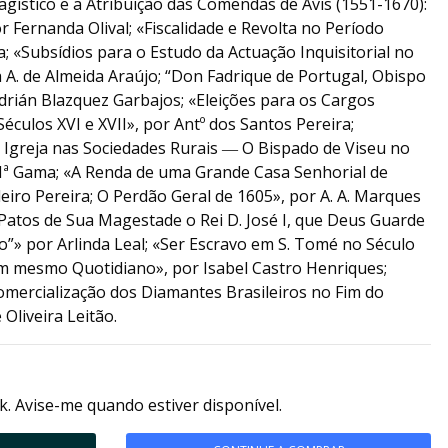
hagístico e a Atribuição das Comendas de Avis (1551-1670):
r Fernanda Olival; «Fiscalidade e Revolta no Período
ira; «Subsídios para o Estudo da Actuação Inquisitorial no
a A. de Almeida Araújo; “Don Fadrique de Portugal, Obispo
drián Blazquez Garbajos; «Eleições para os Cargos
éculos XVI e XVII», por Antº dos Santos Pereira;
Igreja nas Sociedades Rurais ― O Bispado de Viseu no
Mª Gama; «A Renda de uma Grande Casa Senhorial de
iro Pereira; O Perdão Geral de 1605», por A. A. Marques
 Patos de Sua Magestade o Rei D. José I, que Deus Guarde
» por Arlinda Leal; «Ser Escravo em S. Tomé no Século
um mesmo Quotidiano», por Isabel Castro Henriques;
omercialização dos Diamantes Brasileiros no Fim do
 Oliveira Leitão.
k. Avise-me quando estiver disponível.