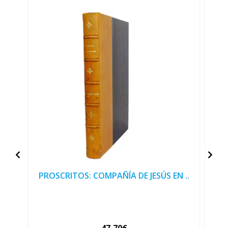
PROSCRITOS: COMPAÑÍA DE JESÚS EN ..
O