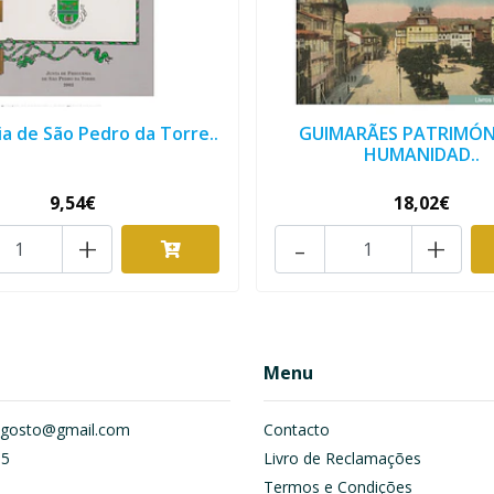
ia de São Pedro da Torre..
GUIMARÃES PATRIMÓN
HUMANIDAD..
9,54€
18,02€
+
-
+
Menu
om.gosto@gmail.com
Contacto
55
Livro de Reclamações
Termos e Condições