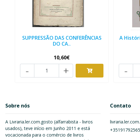
SUPPRESSÃO DAS CONFERÊNCIAS
A Histór
DO CA..
10,60€
-
+
-
Sobre nós
Contato
A Livraria.ler.com.gosto (alfarrabista - livros
livraria.ler.c
usados), teve início em Junho 2011 e está
+3519179256
vocacionada para o comércio de livros