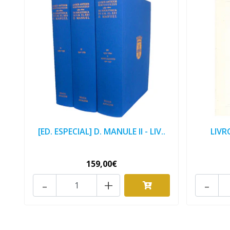
[ED. ESPECIAL] D. MANULE II - LIV..
LIVR
159,00€
-
+
-