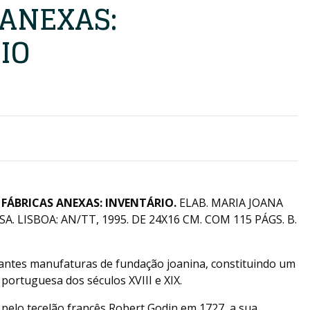
 ANEXAS:
IO
E FÁBRICAS ANEXAS: INVENTÁRIO.
ELAB. MARIA JOANA
. LISBOA: AN/TT, 1995. DE 24X16 CM. COM 115 PÁGS. B.
antes manufaturas de fundação joanina, constituindo um
 portuguesa dos séculos XVIII e XIX.
elo tecelão francês Robert Godin em 1727, a sua