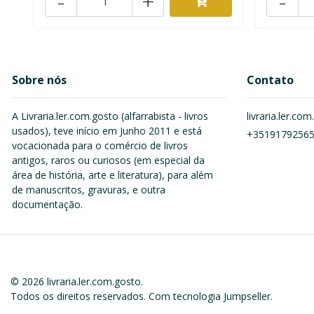
-
+
-
Sobre nós
Contato
A Livraria.ler.com.gosto (alfarrabista - livros
livraria.ler.c
usados), teve início em Junho 2011 e está
+3519179256
vocacionada para o comércio de livros
antigos, raros ou curiosos (em especial da
área de história, arte e literatura), para além
de manuscritos, gravuras, e outra
documentação.
© 2026 livraria.ler.com.gosto.
Todos os direitos reservados.
Com tecnologia Jumpseller
.