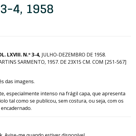
 3-4, 1958
 LXVIII. N.º 3-4,
JULHO-DEZEMBRO DE 1958.
RTINS SARMENTO, 1957. DE 23X15 CM. COM [251-567]
vés das imagens.
e, especialmente intenso na frágil capa, que apresenta
olo tal como se publicou, sem costura, ou seja, com os
r encadernado.
k. Avise-me quando estiver disponível.