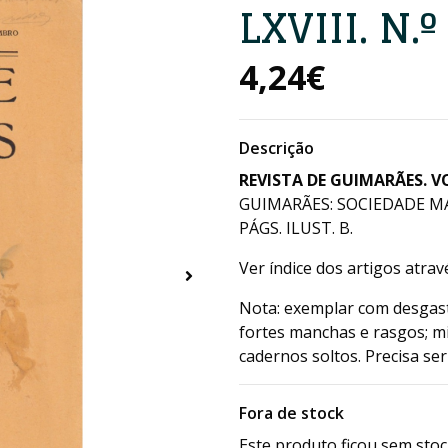
LXVIII. N.º
4,24€
Descrição
REVISTA DE GUIMARÃES. VOL.
GUIMARÃES: SOCIEDADE MA
PÁGS. ILUST. B.
Ver índice dos artigos atra
Nota: exemplar com desgast
fortes manchas e rasgos; mi
cadernos soltos. Precisa se
Fora de stock
Este produto ficou sem stoc