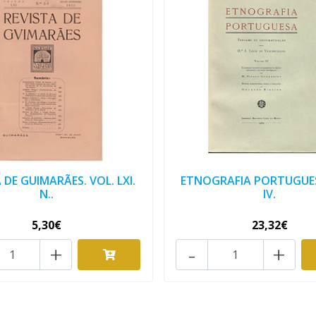
 DE GUIMARÃES. VOL. LXI.
ETNOGRAFIA PORTUGUES
N..
IV.
5,30€
23,32€
+
-
+