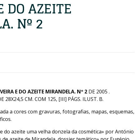
E DO AZEITE
. Nº 2
VEIRA E DO AZEITE MIRANDELA. Nº 2
DE 2005 .
28X24,5 CM. COM 125, [III] PÁGS. ILUST. B.
rada a cores com gravuras, fotografias, mapas, esquemas,
icos.
de do azeite uma velha donzela da cosmética» por António
de azeite de Mirandela, dossier temático» por Eugénio