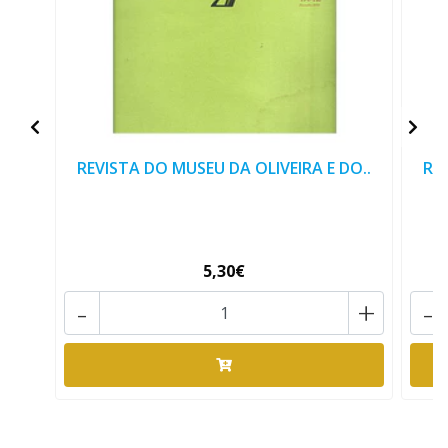
REVISTA DO MUSEU DA OLIVEIRA E DO..
RE
5,30€
-
+
-