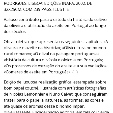
RODRIGUES. LISBOA: EDIÇÕES INAPA, 2002. DE
32X25CM. COM 239 PÁGS. ILUST. E.
Valioso contributo para o estudo da história do cultivo
da oliveira e utilização do azeite em Portugal ao longo
dos séculos.
Obra coletiva, que apresenta os seguintes capítulos: «A
oliveira e o azeite na história»; «Olivicultura no mundo
rural romano»; «O olival na paisagem portuguesa»;
«História da cultura olivícola e oleícola em Portugal»;
«Os processos de extração do azeite e a sua evolução»;
«Comeres de azeite em Português»; (…)
Edição de luxuosa realização gráfica, estampada sobre
bom papel couché, ilustrada com artísticas fotografias
de Nicolas Lemonnier e Nuno Calvet, que conseguiram
trazer para o papel a natureza, as formas, as cores e
até quase os aromas desse binómio ímpar,
oliveira/azeite. Encadernação editorial em tela cor verde