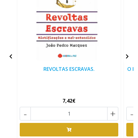
REVOLTAS ESCRAVAS.
O P
7,42€
-
+
-