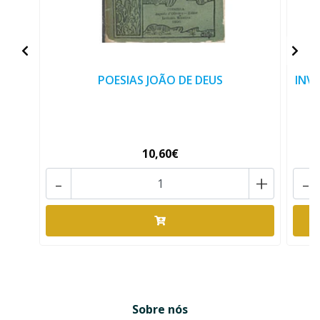
POESIAS JOÃO DE DEUS
INV
10,60€
-
+
-
Sobre nós