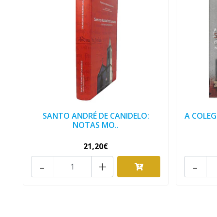
SANTO ANDRÉ DE CANIDELO:
A COLEG
NOTAS MO..
21,20€
-
+
-