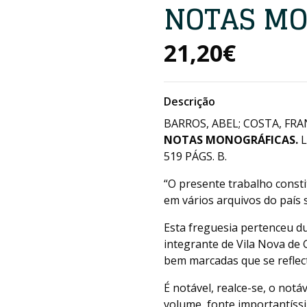
NOTAS MO
21,20€
Descrição
BARROS, ABEL; COSTA, FR
NOTAS MONOGRÁFICAS.
L
519 PÁGS. B.
“O presente trabalho const
em vários arquivos do país s
Esta freguesia pertenceu du
integrante de Vila Nova de G
bem marcadas que se reflec
É notável, realce-se, o not
volume, fonte importantíss