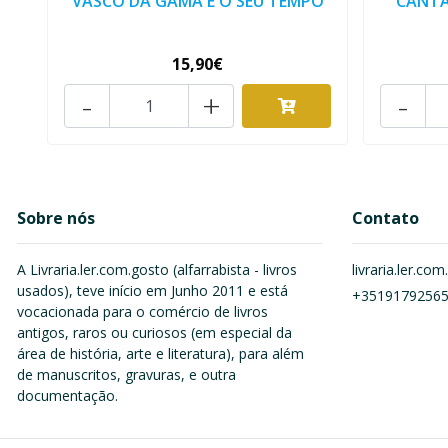
VASCO DA GAMA E O SEU TEMPO
CANTA
15,90€
-
+
-
Sobre nós
Contato
A Livraria.ler.com.gosto (alfarrabista - livros
livraria.ler.c
usados), teve início em Junho 2011 e está
+3519179256
vocacionada para o comércio de livros
antigos, raros ou curiosos (em especial da
área de história, arte e literatura), para além
de manuscritos, gravuras, e outra
documentação.