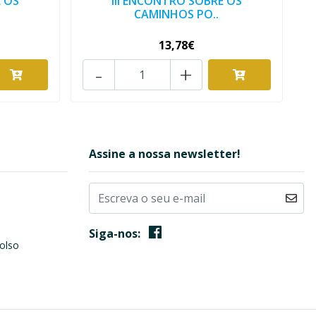
E OS
III ENCONTRO SOBRE OS
CAMINHOS PO..
13,78€
-
+
Assine a nossa newsletter!
Siga-nos:
olso