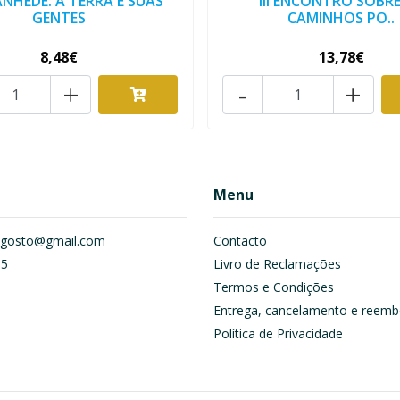
NHEDE: A TERRA E SUAS
III ENCONTRO SOBR
GENTES
CAMINHOS PO..
8,48€
13,78€
+
-
+
Menu
om.gosto@gmail.com
Contacto
55
Livro de Reclamações
Termos e Condições
Entrega, cancelamento e reemb
Política de Privacidade