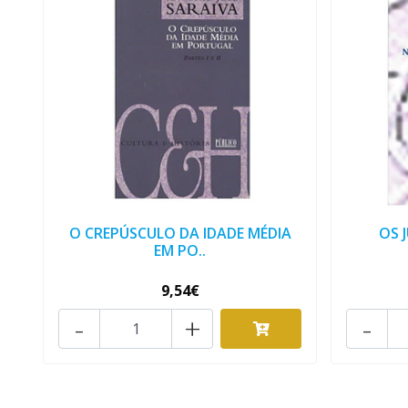
O CREPÚSCULO DA IDADE MÉDIA
OS 
EM PO..
9,54€
-
+
-