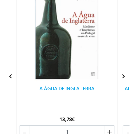
A ÁGUA DE INGLATERRA
ALG
13,78€
-
+
-