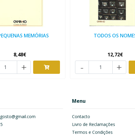
PEQUENAS MEMÓRIAS
TODOS OS NOME
8,48€
12,72€
+
-
+
Menu
om.gosto@gmail.com
Contacto
55
Livro de Reclamações
Termos e Condições