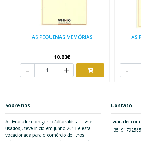
AS PEQUENAS MEMÓRIAS
AS 
10,60€
-
+
-
Sobre nós
Contato
A Livraria.ler.com.gosto (alfarrabista - livros
livraria.ler.c
usados), teve início em Junho 2011 e está
+3519179256
vocacionada para o comércio de livros