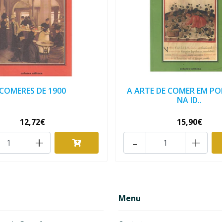
COMERES DE 1900
A ARTE DE COMER EM P
NA ID..
12,72€
15,90€
+
-
+
Menu