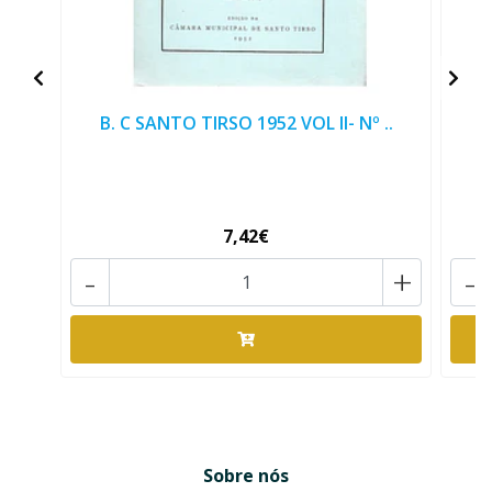
B. C SANTO TIRSO 1952 VOL II- Nº ..
B
7,42€
-
+
-
Sobre nós