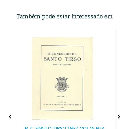
Também pode estar interessado em
B. C. SANTO TIRSO 1957. VOL V- Nº3
B